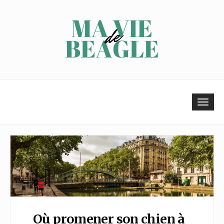
Skip
to
content
Tog
navi
Navigation
ACCUEIL
des
articles
Où promener son chien à