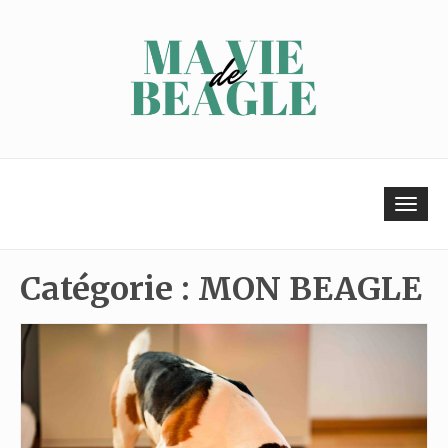
Skip
to
content
Tog
navi
Catégorie :
MON BEAGLE