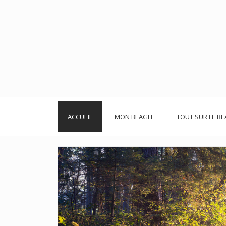
Skip
to
content
ACCUEIL
MON BEAGLE
TOUT SUR LE BE
Navigation
ACCUEIL
des
articles