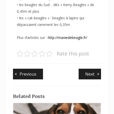
• les beagles du Sud : dits « Kerry-Beagles » de
0,45m et plus
• les « cat-beagles » : beagles à lapins qui
dépassaient rarement les 0,35m
Plus d’articles sur :
http://maviedebeagle.fr/
Rate this post
Navigation
Previous
Next
Previous
Next
post:
post:
de
l’article
Related Posts