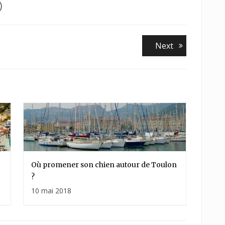
)
Next
Next
post:
Où promener son chien autour de Toulon
?
10 mai 2018