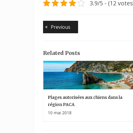
3.9/5 - (12 votes
Navigation
Previous
Previous
post:
de
l’article
Related Posts
Plages autorisées aux chiens dans la
région PACA
10 mai 2018